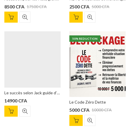
8500
CFA
2500
CFA
17500
CFA
5000
CFA
50
% REDUCTION
Le succès selon Jack guide d’accompagnement JACK CANFIELD
14900
CFA
Le Code Zéro Dette
5000
CFA
10000
CFA