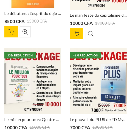
L'Art du pitch : Trouver l'accroche... OREN KLAFF
Apprendre à gérer
Le débutant : L’esprit du dojo Broché e Éric Hubler
Le manifeste du capitalisme de Robert T. Kiyosaki
8500
CFA
15000
CFA
Note
Note
4.00
6000
CFA
3500
CFA
10000
CFA
19000
CFA
3.00
sur 5
sur 5
33
% REDUCTION
46
% REDUCTION
Le million pour tous: Quatre étapes pour devenir indépendant financièrement
Le pouvoir du PLUS de ED Mylett : le guide ultime du bonheur et du succès
10000
CFA
7000
CFA
15000
CFA
13000
CFA