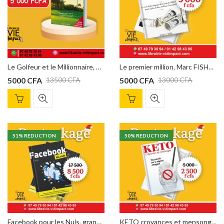
Le Golfeur et le Millionnaire, Marc FISHER
Le premier million, Marc FISHER
5000
CFA
5000
CFA
13500
CFA
13000
CFA
51
% REDUCTION
50
% REDUCTION
Facebook pour les Nuls, grand format, 4e éd Carolyn Abram
KETO croyances et mensonges tout savoir sur le régime cétogène MAURICE LAROCQUE