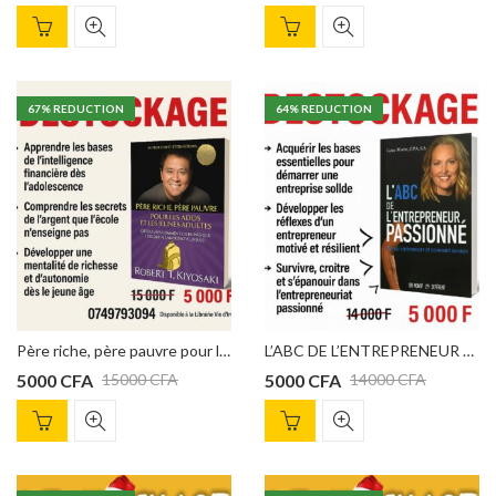
67
% REDUCTION
64
% REDUCTION
Père riche, père pauvre pour les ados et les jeunes adultes: Les secrets à propos de l’argent qui ne sont pas enseignés à l’école
L’ABC DE L’ENTREPRENEUR PASSIONNÉ, Luce Morin
5000
CFA
5000
CFA
15000
CFA
14000
CFA