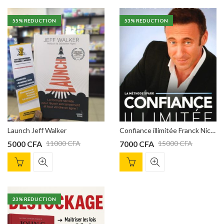
55
% REDUCTION
53
% REDUCTION
Launch Jeff Walker
Confiance illimitée Franck Nicolas
5000
CFA
7000
CFA
11000
CFA
15000
CFA
23
% REDUCTION