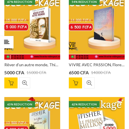
67
% REDUCTION
54
% REDUCTION
Rêver d’un autre monde, Thierry Schneider
VIVRE AVEC PASSION, Florent Tanlet
5000
CFA
6500
CFA
15000
CFA
14000
CFA
63
% REDUCTION
62
% REDUCTION