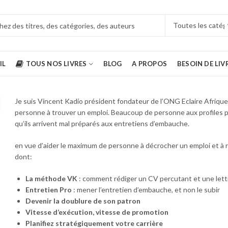
IL
TOUS NOS LIVRES
BLOG
A PROPOS
BESOIN DE LIV
Je suis Vincent Kadio président fondateur de l’ONG Eclaire Afrique 
personne à trouver un emploi. Beaucoup de personne aux profiles p
qu’ils arrivent mal préparés aux entretiens d’embauche.
Comprendre la finance pour les non-financiers et les étudiants- nouvelle édition
6900
CFA
en vue d’aider le maximum de personne à décrocher un emploi et à réu
dont:
La méthode VK
: comment rédiger un CV percutant et une lett
une seconde chance pour votre argent, votre vie et notre monde - Robert Kiyosaki
Entretien Pro
: mener l’entretien d’embauche, et non le subir
16000
CFA
Devenir la doublure de son patron
Vitesse d’exécution, vitesse de promotion
Planifiez stratégiquement votre carrière