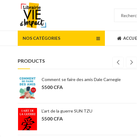
NOS CATÉGORIES
ACCUE
PRODUCTS
Comprendre la finance pour les non-financiers et les étudiants- nouvelle édition
Comment se faire des amis Dale Carnegie
5500
CFA
une seconde chance pour votre argent, votre vie et notre monde - Robert Kiyosaki
L'art de la guerre SUN TZU
5500
CFA