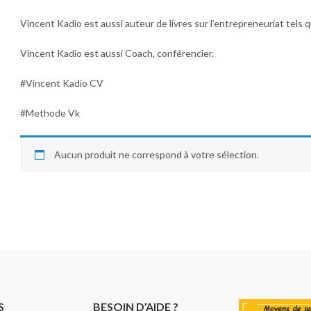
ACCOMPAGNEMENT D'UN ÊTRE CHER
Vincent Kadio est aussi auteur de livres sur l’entrepreneuriat tels 
12000
CFA
Vincent Kadio est aussi Coach, conférencier.
#Vincent Kadio CV
Management des opérations 2e édition - Larry Ritzman & Lee krajewski
11000
CFA
#Methode Vk
Aucun produit ne correspond à votre sélection.
Apprendre à gérer son argent
Note
4.00
3500
CFA
sur 5
S
BESOIN D’AIDE ?