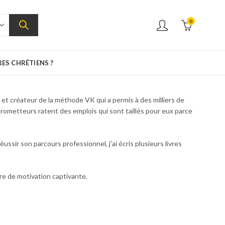
0
RES CHRÉTIENS ?
et créateur de la méthode VK qui a permis à des milliers de
rometteurs ratent des emplois qui sont taillés pour eux parce
Comment se faire des amis Dale Carnegie
5500
CFA
ssir son parcours professionnel, j’ai écris plusieurs livres
re de motivation captivante.
L'art de la guerre SUN TZU
5500
CFA