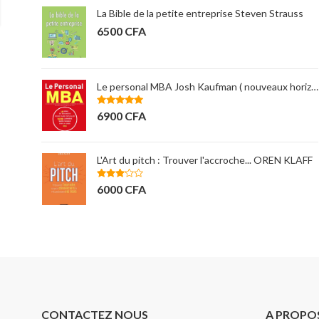
R
La Bible de la petite entreprise Steven Strauss
6500
CFA
Management des opérations 2e édition - Larry Ritzman & Lee krajewski
Le personal MBA Josh Kaufman ( nouveaux horizons)
Note
5.00
6900
CFA
sur 5
L'Art du pitch : Trouver l'accroche... OREN KLAFF
Note
6000
CFA
3.00
sur 5
CONTACTEZ NOUS
A PROPO