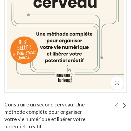
rgent
L'Art du pitch : Trouver l'accroche... OREN KLAFF
Apprendre
Note
Note
4.00
6000
CFA
3500
CF
3.00
sur 5
sur 5
Construire un second cerveau: Une
méthode complète pour organiser
votre vie numérique et libérer votre
potentiel créatif