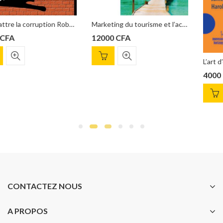
battre la corruption Robert Klitgaard
Marketing du tourisme et l’accueil Philip Kotler, John T.Bowen
12000
CFA
4000
CFA
CONTACTEZ NOUS
A PROPOS