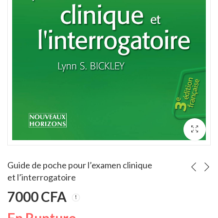
dre à gérer son argent
L'Art du pitch : Trouver l'accroche... OREN KLAFF
00
Note
CFA
6000
CFA
3.00
sur 5
Guide de poche pour l’examen clinique
et l’interrogatoire
7000
CFA