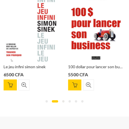
5000
CFA
sinek
100 dollar pour lancer son business – Chris Guillebeau
5500
CFA