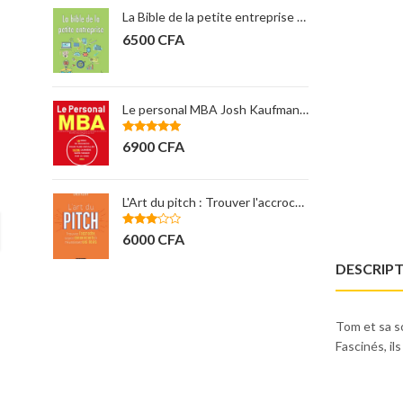
La Bible de la petite entreprise Steven Strauss
6500
CFA
12000
CFA
Le personal MBA Josh Kaufman ( nouveaux horizons)
11000
CFA
Note
5.00
6900
CFA
sur 5
L'Art du pitch : Trouver l'accroche... OREN KLAFF
Apprendre à gérer son a
Note
Note
4.00
6000
CFA
3500
CFA
3.00
sur 5
sur 5
DESCRIP
Tom et sa s
Fascinés, i