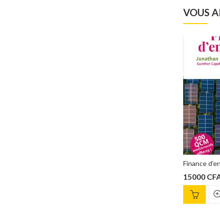
VOUS A
Le mythe de la « gentille fille » : Réussir sa carrière sans devenir une personne qu’on déteste? oui, c’est possible ! Fran Hauser
Finance d’entreprise 5e édition – 500 QCM – Jonathan Berk & Pe
5500
CFA
15000
CFA