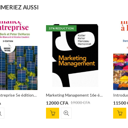
IMERIEZ AUSSI
37
% REDUCTION
ter DeMarzo
Marketing Management 16e édition Kotler
12000
CFA
11500
CFA
19000
CFA