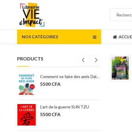
NOS CATÉGORIES
ACCUE
PRODUCTS
Comment se faire des amis Dale Carnegie
5500
CFA
6900
CFA
L'art de la guerre SUN TZU
5500
CFA
16000
CFA