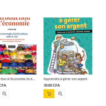
Introduction à l’économie 2e édition – Daron Acemoglu David Laibson John List
Apprendre à gérer son argent
Le jeu infini simon sinek
3500
CFA
6500
CFA