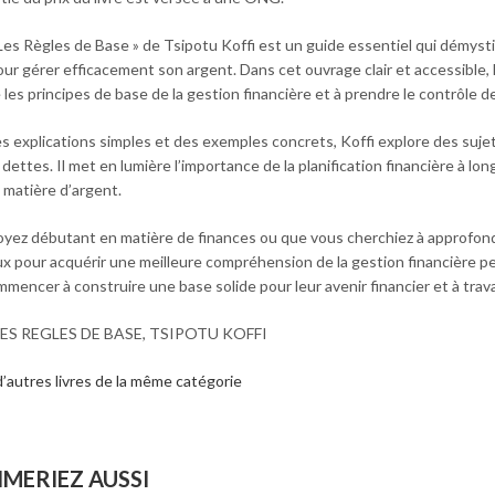
 Les Règles de Base » de Tsipotu Koffi est un guide essentiel qui démyst
ur gérer efficacement son argent. Dans cet ouvrage clair et accessible, l
es principes de base de la gestion financière et à prendre le contrôle d
s explications simples et des exemples concrets, Koffi explore des sujets
dettes. Il met en lumière l’importance de la planification financière à l
 matière d’argent.
yez débutant en matière de finances ou que vous cherchiez à approfondir
ux pour acquérir une meilleure compréhension de la gestion financière per
encer à construire une base solide pour leur avenir financier et à travail
ES REGLES DE BASE, TSIPOTU KOFFI
’autres livres de la même catégorie
IMERIEZ AUSSI