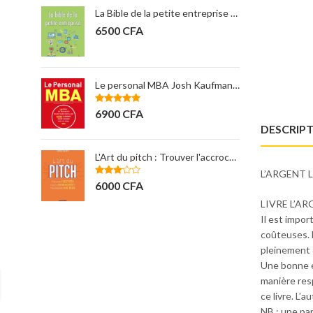
La Bible de la petite entreprise Steven Strauss
ACCOMPAGNEMENT D'UN ÊTRE CHER
12000
CFA
Le personal MBA Josh Kaufman ( nouveaux horizons)
Management des opérations 2e édition - Larry Ritzman & Lee krajewski
11000
CFA
DESCRIP
L'Art du pitch : Trouver l'accroche... OREN KLAFF
Apprendre à gérer son argent
L’ARGENT L
Note
4.00
3500
CFA
sur 5
LIVRE L’AR
Il est impor
coûteuses. L
pleinement e
Une bonne éd
manière resp
ce livre. L’
NB : une par