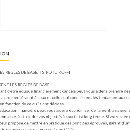
La Bible de la petite entreprise Steven Strauss
6500
CFA
12000
CFA
Le personal MBA Josh Kaufman ( nouveaux horizons)
11000
CFA
Note
5.00
6900
CFA
sur 5
TION
L'Art du pitch : Trouver l'accroche... OREN KLAFF
Apprendre à gérer
ES REGLES DE BASE, TSIPOTU KOFFI
Note
Note
4.00
6000
CFA
3500
CFA
3.00
sur 5
sur 5
GENT LES REGLES DE BASE
tant d’être éduqué financièrement car cela peut vous aider à prendre des 
a prospérité vient à ceux et celles qui connaissent les fondamentaux de l
n fonction de ce qu’ils ont décidés.
ucation financière peut vous aider à économiser de l’argent, à gagner d
onsable, à atteindre vos objectifs à court et à long terme. Si votre idée 
auteur propose de mettre en pratique des principes éprouvés, garant d’un
tie du prix du livre est versée à une ONG.