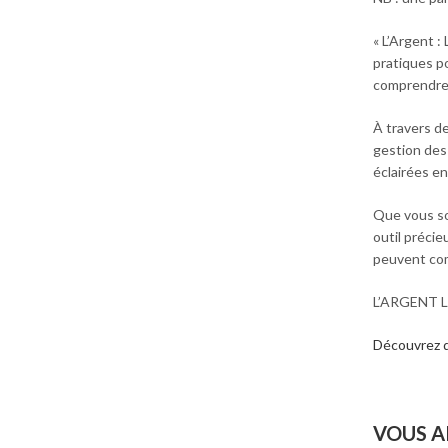
« L’Argent :
pratiques po
comprendre l
À travers de
gestion des 
éclairées en
Que vous so
outil précie
peuvent comm
L’ARGENT L
Découvrez d
VOUS A