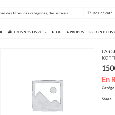
IL
TOUS NOS LIVRES
BLOG
A PROPOS
BESOIN DE LIV
L’ARG
KOFFI
150
Comment se faire des amis Dale Carnegie
5500
CFA
6900
CFA
En 
Catégor
L'art de la guerre SUN TZU
Share:
5500
CFA
16000
CFA