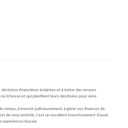
ACCOMPAGNEMENT D'UN ÊTRE CHER
La Bible de la petite entreprise Steven Strauss
6500
CFA
Management des opérations 2e édition - Larry Ritzman & Lee krajewski
Le personal MBA Josh Kaufman ( nouveaux horizons)
Note
5.00
6900
CFA
sur 5
 son argent
L'Art du pitch : Trouver l'accroche... OREN KLAFF
Note
6000
CFA
3.00
sur 5
décisions financières éclairées et à éviter des erreurs
a richesse et qui planifient leurs destinées pour vivre
u temps, à investir judicieusement, à gérer vos finances de
est de vous enrichir, c’est un excellent investissement d’avoir
e expérience réussie.