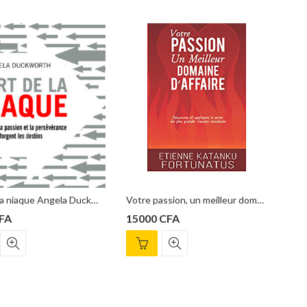
Votre passion, un meilleur domaine d’affaire, EKF Etienne Katanku Fortunatus
Les cinq blessures qui empêchent d’être soi-même Lise BOURBEAU
15000
CFA
6000
CFA