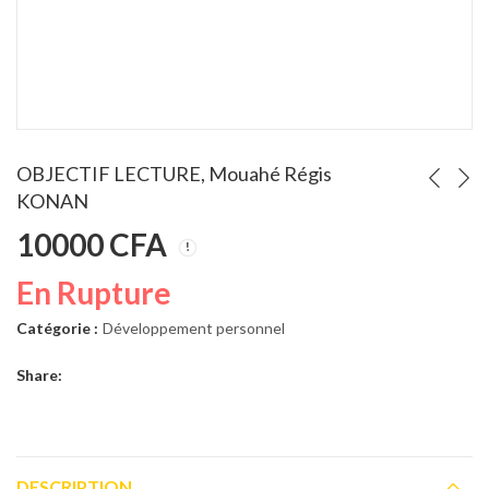
nt
L'Art du pitch : Trouver l'accroche... OREN KLAFF
Apprendre à 
Note
Note
4.00
6000
CFA
3500
CFA
3.00
sur 5
sur 5
OBJECTIF LECTURE, Mouahé Régis
KONAN
10000
CFA
En Rupture
Catégorie :
Développement personnel
Share:
DESCRIPTION