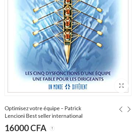
on argent
L'Art du pitch : Trouver l'accroche... OREN KLAFF
Appre
Note
Note
4
6000
CFA
350
3.00
sur 5
sur 5
Optimisez votre équipe – Patrick
Lencioni Best seller international
16000
CFA