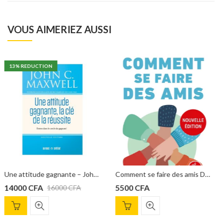
VOUS AIMERIEZ AUSSI
30
% REDUCTION
Une attitude gagnante – John Maxwell
Comment se faire des amis Dale Carnegie
L’art de réussir Brian Tracy
5500
CFA
3500
CFA
5000
CFA