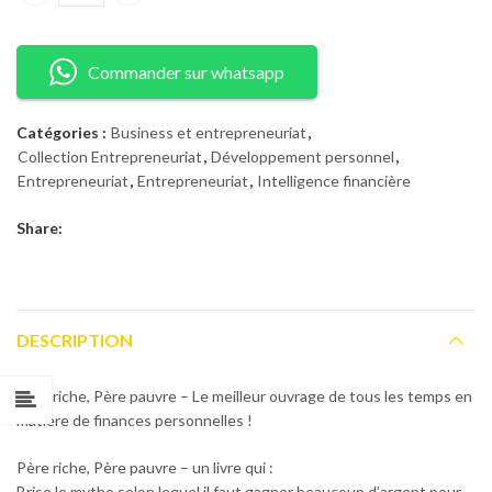
Commander sur whatsapp
Catégories :
Business et entrepreneuriat
,
Collection Entrepreneuriat
,
Développement personnel
,
Entrepreneuriat
,
Entrepreneuriat
,
Intelligence financière
Share:
DESCRIPTION
Père riche, Père pauvre
– Le meilleur ouvrage de tous les temps en
matière de finances personnelles !
Père riche, Père pauvre
– un livre qui :
Brise le mythe selon lequel il faut gagner beaucoup d’argent pour