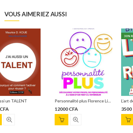
VOUS AIMERIEZ AUSSI
30
% REDUCTION
Personnalité plus Florence Littauer
L’art de réussir Brian Tracy
12000
CFA
3500
CFA
5000
CFA