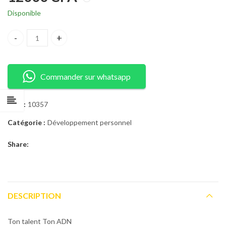
Disponible
Ton talent, Ton ADN AM Augustin Mirimo quantity
Commander sur whatsapp
UGS :
10357
Catégorie :
Développement personnel
Share:
DESCRIPTION
Ton talent Ton ADN