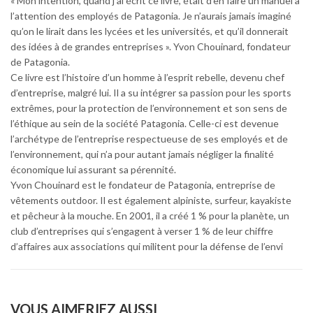
« Mon intention, quand j’ai écrit ce livre, était d’en faire un manuel à
l’attention des employés de Patagonia. Je n’aurais jamais imaginé
qu’on le lirait dans les lycées et les universités, et qu’il donnerait
des idées à de grandes entreprises ». Yvon Chouinard, fondateur
de Patagonia.
Ce livre est l’histoire d’un homme à l’esprit rebelle, devenu chef
d’entreprise, malgré lui. Il a su intégrer sa passion pour les sports
extrêmes, pour la protection de l’environnement et son sens de
l’éthique au sein de la société Patagonia. Celle-ci est devenue
l’archétype de l’entreprise respectueuse de ses employés et de
l’environnement, qui n’a pour autant jamais négliger la finalité
économique lui assurant sa pérennité.
Yvon Chouinard est le fondateur de Patagonia, entreprise de
vêtements outdoor. Il est également alpiniste, surfeur, kayakiste
et pêcheur à la mouche. En 2001, il a créé 1 % pour la planète, un
club d’entreprises qui s’engagent à verser 1 % de leur chiffre
d’affaires aux associations qui militent pour la défense de l’envi
VOUS AIMERIEZ AUSSI