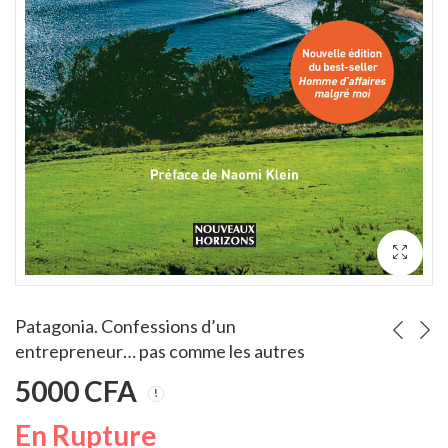
L'Art du pitch : Trouver l'accroche... OREN KLAFF
Apprendre à gérer
Note
Note
4.00
6000
CFA
3500
CFA
3.00
sur 5
sur 5
Patagonia. Confessions d’un
entrepreneur… pas comme les autres
5000
CFA
En Rupture