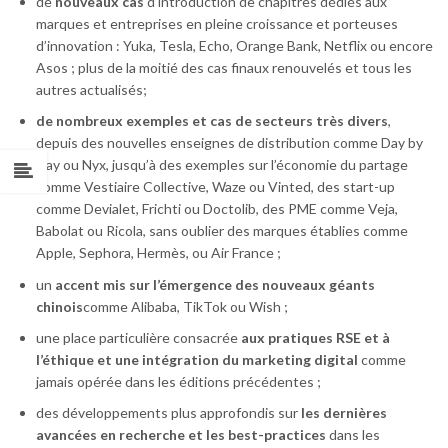
de
nouveaux cas
d’introduction de chapitres dédiés aux
marques et entreprises en pleine croissance et porteuses
d’innovation : Yuka, Tesla, Echo, Orange Bank, Netflix ou encore
Asos ; plus de la moitié des cas finaux renouvelés et tous les
autres actualisés;
de nombreux exemples et cas de secteurs très divers
,
depuis des nouvelles enseignes de distribution comme Day by
Day ou Nyx, jusqu’à des exemples sur l’économie du partage
comme Vestiaire Collective, Waze ou Vinted, des start-up
comme Devialet, Frichti ou Doctolib, des PME comme Veja,
Babolat ou Ricola, sans oublier des marques établies comme
Apple, Sephora, Hermès, ou Air France ;
un
accent mis sur l’émergence des nouveaux géants
chinois
comme Alibaba, TikTok ou Wish ;
une place particulière consacrée
aux pratiques RSE et à
l’éthique et une intégration du marketing digital
comme
jamais opérée dans les éditions précédentes ;
des développements plus approfondis sur
les dernières
avancées en recherche et les best-practices
dans les