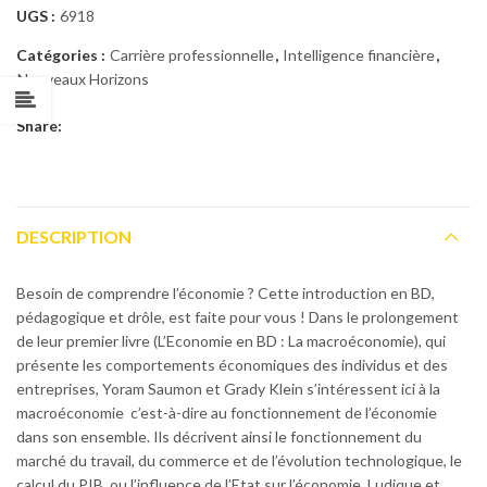
UGS :
6918
Catégories :
Carrière professionnelle
,
Intelligence financière
,
Nouveaux Horizons
Share:
DESCRIPTION
Besoin de comprendre l’économie ? Cette introduction en BD,
pédagogique et drôle, est faite pour vous ! Dans le prolongement
de leur premier livre (L’Economie en BD : La macroéconomie), qui
présente les comportements économiques des individus et des
entreprises, Yoram Saumon et Grady Klein s’intéressent ici à la
macroéconomie  c’est-à-dire au fonctionnement de l’économie
dans son ensemble. Ils décrivent ainsi le fonctionnement du
marché du travail, du commerce et de l’évolution technologique, le
calcul du PIB, ou l’influence de l’Etat sur l’économie. Ludique et