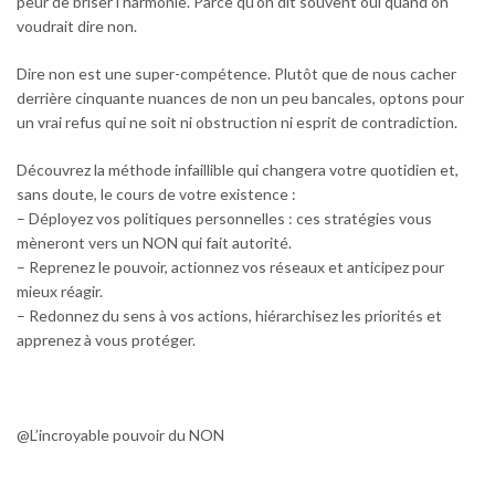
peur de briser l’harmonie. Parce qu’on dit souvent oui quand on
voudrait dire non.
Dire non est une
super-compétence
. Plutôt que de nous cacher
derrière cinquante nuances de non un peu bancales, optons pour
un vrai refus qui ne soit ni obstruction ni esprit de contradiction.
Découvrez la méthode infaillible qui changera votre quotidien et,
sans doute, le cours de votre existence :
– Déployez vos politiques personnelles : ces stratégies vous
mèneront vers un
NON
qui fait autorité.
– Reprenez le pouvoir, actionnez vos réseaux et anticipez pour
mieux réagir.
– Redonnez du sens à vos actions, hiérarchisez les priorités et
apprenez à vous protéger.
@L’incroyable pouvoir du NON