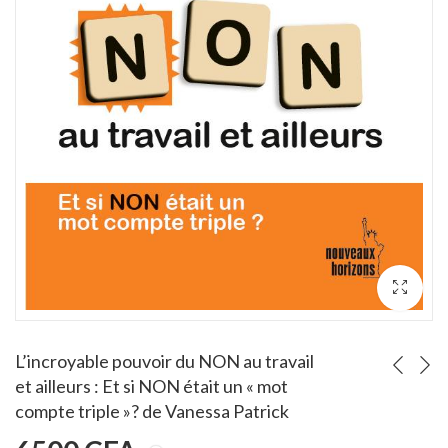
dre à gérer son argent
L'Art du pitch : Trouver l'accroche... OREN KLAFF
00
Note
CFA
6000
CFA
3.00
sur 5
L’incroyable pouvoir du NON au travail
et ailleurs : Et si NON était un « mot
compte triple »? de Vanessa Patrick