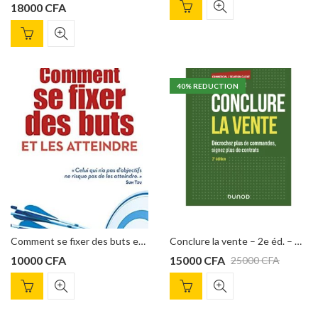
18000
CFA
40
% REDUCTION
Comment se fixer des buts et les atteindre JACK ENSIGN
Conclure la vente – 2e éd. – Décrochez plus de commandes, signez plus de contrats : Décrochez plus de commandes, signez plus de contrats de Michaël Aguilar
10000
CFA
15000
CFA
25000
CFA