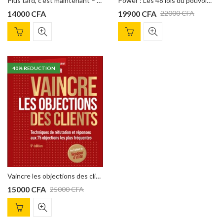
Plus tard, c’est maintenant – Stratégies radicales pour triompher de la procrastination et des distractions, Brian Tracy
Power : Les 48 lois du pouvoir de Robert Greene
14000
CFA
19900
CFA
22000
CFA
40
% REDUCTION
Vaincre les objections des clients – 5e éd : Techniques de réfutation et réponses aux 75 objections les plus fréquentes de Michaël Aguilar
15000
CFA
25000
CFA