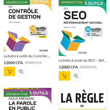
52
% REDUCTION
52
% REDUCTION
La boîte à outils du Contrôle de gestion – 2e éd.: 59 outils clés en main de Caroline Selmer
La boîte à outils du SEO – Référencement naturel : Référencement naturel de Benjamin Thiers
12000
CFA
25000
CFA
12000
CFA
25000
CFA
52
% REDUCTION