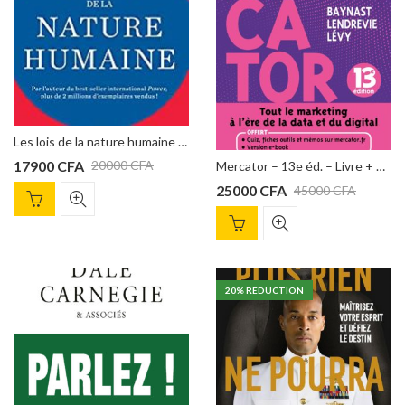
Les lois de la nature humaine Robert Greene
17900
CFA
20000
CFA
Mercator – 13e éd. – Livre + e-book inclus : Tout le marketing à l’ère de la data et du digital de Arnaud de Baynast (Auteur), Jacques Lendrevie (Auteur), Julien Lévy (Auteur)
25000
CFA
45000
CFA
20
% REDUCTION