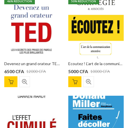
46
% REDUCTION
50
% REDUCTION
Devenez un grand orateur TED : Les 9 secrets des prises de parole les plus brillantes
Ecoutez ! L’art de la communication attentive de Dale Carnegie
6500
CFA
5000
CFA
12000
CFA
10000
CFA