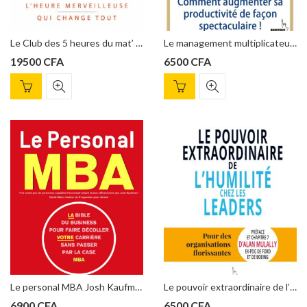
Le Club des 5 heures du mat’ – Robin Sharma
Le management multiplicateur : Comment augmenter sa productivité de façon spectaculaire ! de Andrew Grove
19500
CFA
6500
CFA
Le personal MBA Josh Kaufman ( nouveaux horizons)
Le pouvoir extraordinaire de l’humilité chez les leaders, Marilyn Gist
6900
CFA
6500
CFA