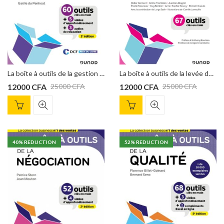
La boîte à outils de la gestion du stress – 2e éd de Gaëlle Du Penhoat
La boîte à outils de la levée de fonds de Didier Bernard, Céline Tremblais, Aurélien Magnin
12000
CFA
12000
CFA
25000
CFA
25000
CFA
40
% REDUCTION
52
% REDUCTION