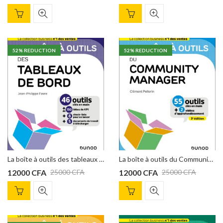
52
% REDUCTION
52
% REDUCTION
La boîte à outils des tableaux de bord : 46 outils clés en main de Jean-Philippe Favre
La boîte à outils du Community Manager – 3e éd.: 55 outils et méthodes de Clément Pellerin
12000
CFA
12000
CFA
25000
CFA
25000
CFA