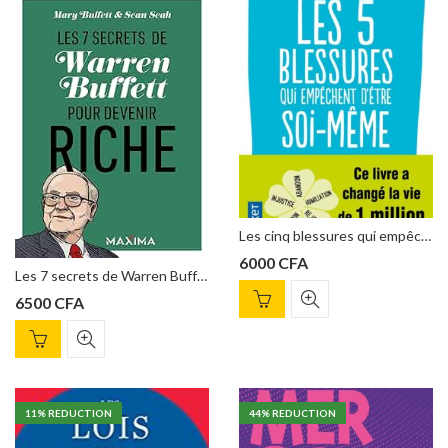
Les cinq blessures qui empêchent d’être soi-même Lise BOURBEAU
6000
CFA
Les 7 secrets de Warren Buffett pour devenir riche Format de Mary Buffett
6500
CFA
11
% REDUCTION
44
% REDUCTION