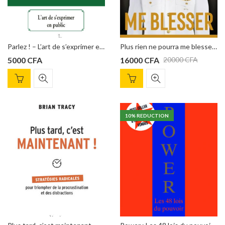
Parlez ! – L’art de s’exprimer en public de Dale Carnegie
Plus rien ne pourra me blesser : Maîtrisez votre esprit et défiez le destin de David Goggins
5000
CFA
16000
CFA
20000
CFA
10
% REDUCTION