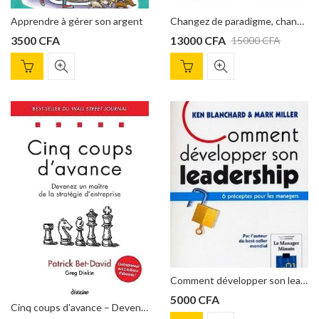
Apprendre à gérer son argent
Changez de paradigme, changez de vie Finances, carrière, santé, relations : le programme mental au service de vos ambitions de Bob Proctor
L'Art du pitch : Trouver l'accroche... OREN KLAFF
Apprendre à gérer
3500
CFA
13000
CFA
15000
CFA
Note
Note
4.00
6000
CFA
3500
CFA
3.00
sur 5
sur 5
Comment développer son leadership, Ken Blanchard
5000
CFA
Cinq coups d’avance – Devenez un maître de la stratégie d’entreprise: Devenez un maître de la stratégie d’entreprise, de Patrick Bet-David