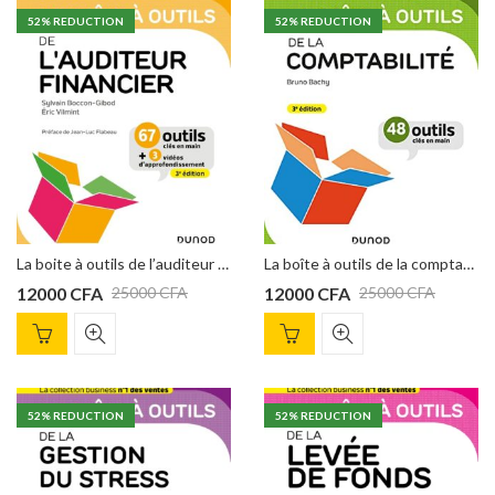
52
% REDUCTION
52
% REDUCTION
La boite à outils de l’auditeur financier – 3e éd, Sylvain Boccon-Gibod
La boîte à outils de la comptabilité 3e éd. de Bruno Bachy
12000
CFA
12000
CFA
25000
CFA
25000
CFA
52
% REDUCTION
52
% REDUCTION