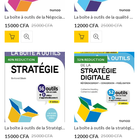
La boîte à outils de la Négociation – 2e éd. de Patrice Stern, Jean Mouton
La boîte à outils de la qualité – 5e ed. Broché de Florence Gillet-Goinard (Auteur), Bernard Seno (Auteur)
15000
CFA
12000
CFA
25000
CFA
25000
CFA
40
% REDUCTION
52
% REDUCTION
La boîte à outils de la Stratégie – 5e éd : 56 outils clés en main, Bertrand Giboin
La boîte à outils de la stratégie digitale – 2e éd.: Référencement – conversion – fidélisation de Catherine Headley, Catherine Lejealle
15000
CFA
12000
CFA
25000
CFA
25000
CFA