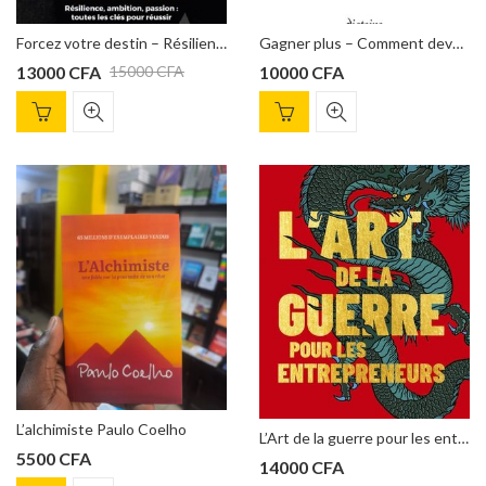
Forcez votre destin – Résilience, ambition, passion : toutes les clés pour réussir de Anthony Bourbon
Gagner plus – Comment devenir riche et le rester, Brian Tracy
13000
CFA
10000
CFA
15000
CFA
L’alchimiste Paulo Coelho
L’Art de la guerre pour les entrepreneurs Mark Smith
5500
CFA
14000
CFA