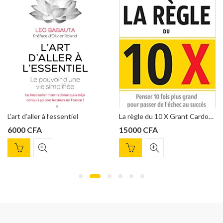
er à l’essentiel
La règle du 10 X Grant Cardone
A
15000
CFA
6500
CF