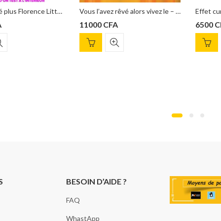
Personnalité plus Florence Littauer
Vous l’avez rêvé alors vivez le – John Maxwell
11000
CFA
6500
CFA
S
BESOIN D’AIDE ?
FAQ
WhastApp