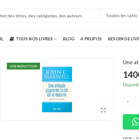
IL
TOUS NOS LIVRES
BLOG
A PROPOS
BESOIN DE LIV
Une at
13
% REDUCTION
140
Comprendre la finance pour les non-financiers et les étudiants- nouvelle édition
Comment se faire des amis Dale Carnegie
Disponi
5500
CFA
Une att
une seconde chance pour votre argent, votre vie et notre monde - Robert Kiyosaki
L'art de la guerre SUN TZU
5500
CFA
UGS :
7