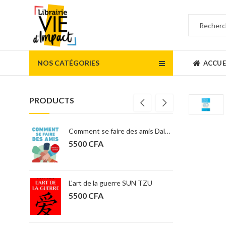
NOS CATÉGORIES
ACCUE
PRODUCTS
Comment se faire des amis Dale Carnegie
5500
CFA
6900
CFA
L'art de la guerre SUN TZU
5500
CFA
16000
CFA