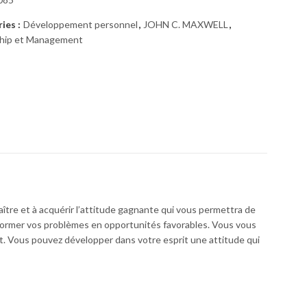
ACCOMPAGNEMENT D'UN ÊTRE CHER
ies :
Développement personnel
,
JOHN C. MAXWELL
,
12000
CFA
6500
CFA
hip et Management
Management des opérations 2e édition - Larry Ritzman & Lee krajewski
11000
CFA
Note
5.00
6900
CFA
sur 5
Apprendre à gérer son argent
Note
4.00
Note
3500
CFA
6000
CFA
sur 5
3.00
sur 5
aître et à acquérir l’attitude gagnante qui vous permettra de
nsformer vos problèmes en opportunités favorables. Vous vous
t. Vous pouvez développer dans votre esprit une attitude qui