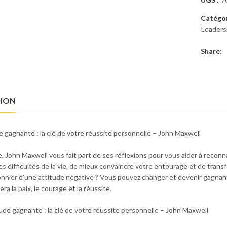
ACCOMPAGNEMENT D'UN ÊTRE CHER
La Bible de la petite entreprise Steven Strauss
Catégor
6500
CFA
Leaders
Share:
Management des opérations 2e édition - Larry Ritzman & Lee krajewski
Le personal MBA Josh Kaufman ( nouveaux horizons)
Note
5.00
6900
CFA
sur 5
TION
on argent
L'Art du pitch : Trouver l'accroche... OREN KLAFF
 gagnante : la clé de votre réussite personnelle – John Maxwell
Note
6000
CFA
3.00
sur 5
e, John Maxwell vous fait part de ses réflexions pour vous aider à reconn
es difficultés de la vie, de mieux convaincre votre entourage et de tra
onnier d’une attitude négative ? Vous pouvez changer et devenir gagnan
ra la paix, le courage et la réussite.
ude gagnante : la clé de votre réussite personnelle – John Maxwell