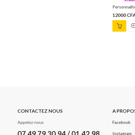
Le petit livre du talent, Daniel Coyle
12000
CFA
12000
CFA
CONTACTEZ NOUS
A PROPO
Appelez-nous
Facebook
07 49 79 30 94 / 01 42 98
Instagram