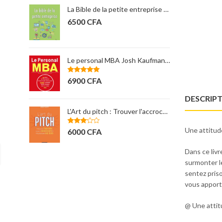
La Bible de la petite entreprise Steven Strauss
6500
CFA
12000
CFA
Le personal MBA Josh Kaufman ( nouveaux horizons)
11000
CFA
Note
5.00
6900
CFA
sur 5
DESCRIP
L'Art du pitch : Trouver l'accroche... OREN KLAFF
Apprendre à gérer s
Une attitude
Note
Note
4.00
6000
CFA
3500
CFA
3.00
sur 5
sur 5
Dans ce livr
surmonter l
sentez pris
vous apporte
@ Une attit