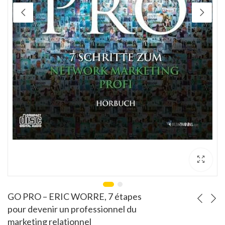
L'Art du pitch : Trouver l'accroche... OREN KLAFF
Apprendre à gérer
Note
Note
4.00
6000
CFA
3500
CFA
3.00
sur 5
sur 5
GO PRO – ERIC WORRE, 7 étapes
pour devenir un professionnel du
marketing relationnel