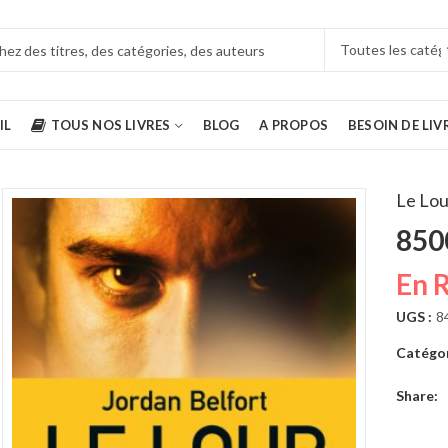
IL
TOUS NOS LIVRES
BLOG
A PROPOS
BESOIN DE LIV
Le Lou
850
Comment se faire des amis Dale Carnegie
En 
5500
CFA
6900
CFA
UGS :
8
Catégor
L'art de la guerre SUN TZU
5500
CFA
16000
CFA
Share: