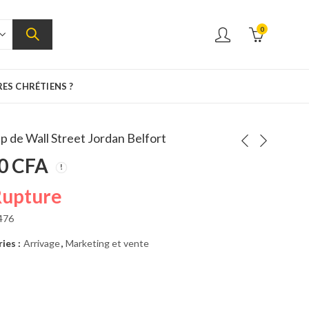
0
RES CHRÉTIENS ?
p de Wall Street Jordan Belfort
0
CFA
Comprendre la finance pour les non-financiers et les étudiants- nouvelle édition
Comment se faire des amis Dale Carnegie
Rupture
5500
CFA
476
ies :
Arrivage
,
Marketing et vente
une seconde chance pour votre argent, votre vie et notre monde - Robert Kiyosaki
L'art de la guerre SUN TZU
5500
CFA