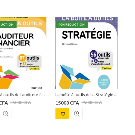
% REDUCTION
La boîte à outils de la Stratégie – 5e éd : 56 outils clés en main, Bertrand Giboin
L’ART DE FAIRE COURT, JIM VANDEHEI, MIKE ALLEN, ROY SCHWARTZ
000
CFA
7000
CFA
25000
CFA