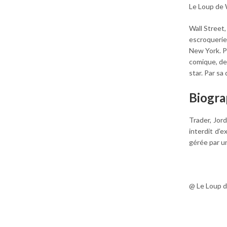
Le Loup de 
Wall Street,
escroqueries
New York. Po
comique, de
star. Par s
Biogra
Trader, Jor
interdit d’
gérée par u
@ Le Loup d