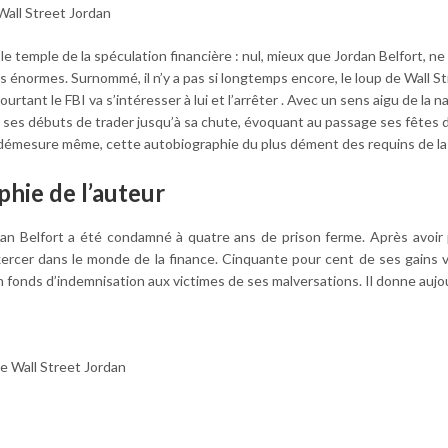
Wall Street Jordan
 le temple de la spéculation financière : nul, mieux que Jordan Belfort, 
 énormes. Surnommé, il n’y a pas si longtemps encore, le loup de Wall St
urtant le FBI va s’intéresser à lui et l’arrêter . Avec un sens aigu de la 
 ses débuts de trader jusqu’à sa chute, évoquant au passage ses fêtes d
a démesure même, cette autobiographie du plus dément des requins de la 
phie de l’auteur
dan Belfort a été condamné à quatre ans de prison ferme. Après avoir pu
exercer dans le monde de la finance. Cinquante pour cent de ses gains
n fonds d’indemnisation aux victimes de ses malversations. Il donne auj
e Wall Street Jordan