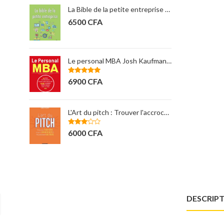
La Bible de la petite entreprise Steven Strauss
ACCOMPAGNEMENT D'UN ÊTRE CHER
12000
CFA
Le personal MBA Josh Kaufman ( nouveaux horizons)
Management des opérations 2e édition - Larry Ritzman & Lee krajewski
11000
CFA
L'Art du pitch : Trouver l'accroche... OREN KLAFF
Apprendre à gérer son argent
Note
4.00
3500
CFA
sur 5
DESCRIP