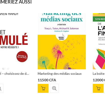
IMERIEZ AUSSI
52
% REDUCTION
40
ng des médias sociaux
La boite à outils de l’auditeur financier – 3e éd, Sylvain Boccon-Gibod
CFA
12000
CFA
15
25000
CFA